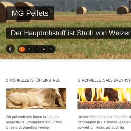
MG Pellets
Der Hauptrohstoff ist Stroh von Weize
1
2
3
4
5
STROHPELLETS FÜR EINSTREU
STROHPELLETS ALS BRENNST
Wir präsentieren Ihnen in Litauen
Unsere Strohpellets sind perfekt f
hergestellte Strohpellets für Einstreu.
Verbrennen in Heizkessel geeigne
Unsere Strohpellets werden
sowohl für Heim, als auch für