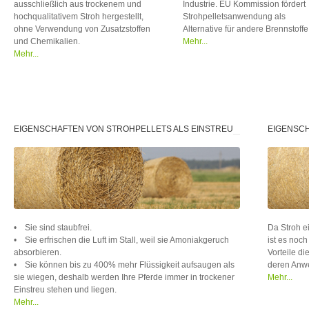
ausschließlich aus trockenem und
Industrie. EU Kommission fördert
hochqualitativem Stroh hergestellt,
Strohpelletsanwendung als
ohne Verwendung von Zusatzstoffen
Alternative für andere Brennstoffe
und Chemikalien.
Mehr...
Mehr...
EIGENSCHAFTEN VON STROHPELLETS ALS EINSTREU
EIGENSCH
BRENNST
• Sie sind staubfrei.
Da Stroh ei
• Sie erfrischen die Luft im Stall, weil sie Amoniakgeruch
ist es noch
absorbieren.
Vorteile di
• Sie können bis zu 400% mehr Flüssigkeit aufsaugen als
deren Anwe
sie wiegen, deshalb werden Ihre Pferde immer in trockener
Mehr...
Einstreu stehen und liegen.
Mehr...